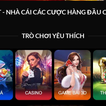
 - NHÀ CÁI CÁC CƯỢC HÀNG ĐẦU 
TRÒ CHƠI YÊU THÍCH