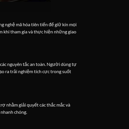
g nghệ mã hóa tiên tiến để giữ kín mọi
tâm khi tham gia và thực hiện những giao
 các nguyên tắc an toàn. Người dùng tự
ạo ra trải nghiệm tích cực trong suốt
 trợ nhằm giải quyết các thắc mắc và
p nhanh chóng.