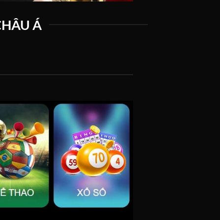
CHÂU Á