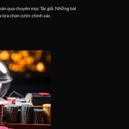
đoán qua chuyên mục Tác giả. Những bài
a lựa chọn cược chính xác.