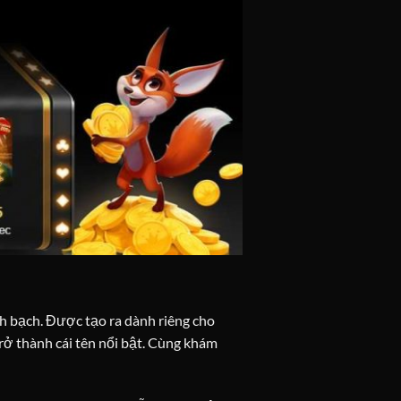
h bạch. Được tạo ra dành riêng cho
ở thành cái tên nổi bật. Cùng khám