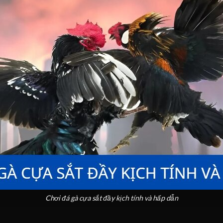
Chơi đá gà cựa sắt đầy kịch tính và hấp dẫn