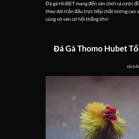
Đá gà HUBET mang đến sân chơi cá cược đỉnh
theo dõi trận đấu trực tiếp chất lượng cao
cùng vô vàn cơ hội thắng lớn!
Đá Gà Thomo Hubet Tổn
ĐÃ ĐĂ