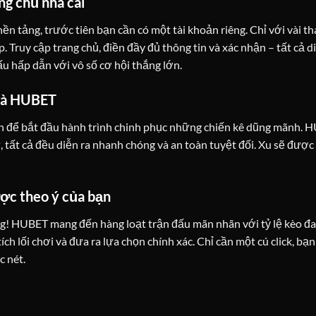
ng chủ nhà cái
ền tảng, trước tiên bạn cần có một tài khoản riêng. Chỉ với vài t
. Truy cập trang chủ, điền đầy đủ thông tin và xác nhận – tất cả
u hấp dẫn với vô số cơ hội thắng lớn.
 gà HUBET
 tiền để bắt đầu hành trình chinh phục những chiến kê dũng mãnh
, tất cả đều diễn ra nhanh chóng và an toàn tuyệt đối. Xu sẽ được 
ợc theo ý của bạn
g! HUBET mang đến hàng loạt trận đấu mãn nhãn với tỷ lệ kèo đa 
ích lối chơi và đưa ra lựa chọn chính xác. Chỉ cần một cú click, b
c nét.