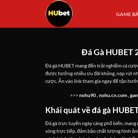
Chuyển
đến
GAME BÀ
nội
dung
Đá Gà HUBET 2
Đá gà HUBET mang đến trải nghiệm cá cược 
được hưởng nhiều ưu đãi khủng, nạp rút nha
cược. Ấn vào link tham gia ngay để tận hưởn
>>>
nohu90
,
nohu.cn.com
,
gam
Khái quát về đá gà HUBE
Đá gà trực tuyến ngày càng phổ biến, mang 
sóng trực tiếp, đảm bảo chất lượng hình ảnh