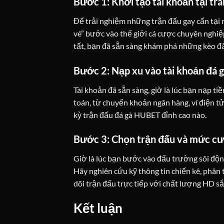
Bước 1: Khởi tạo tài khoản tại tra
Để trải nghiệm những trận đấu gay cấn tại n
vé” bước vào thế giới cá cược chuyên nghiệp
tất, bạn đã sẵn sàng khám phá những kèo đấ
Bước 2: Nạp xu vào tài khoản đá
Tài khoản đã sẵn sàng, giờ là lúc bạn nạp
toán, từ chuyển khoản ngân hàng, ví điện tử
kỳ trận đấu đá gà HUBET đỉnh cao nào.
Bước 3: Chọn trận đấu và mức cư
Giờ là lúc bạn bước vào đấu trường sôi độn
Hãy nghiên cứu kỹ thông tin chiến kê, phân t
dõi trận đấu trực tiếp với chất lượng HD sắ
Kết luận