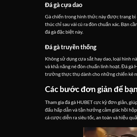
Đá gà cựa dao
Gà chiến trong hình thức này được trang bị 
thúc chỉ sau vài cú ra đòn chuẩn xác. Bạn c
đá gà đặc biệt này.
Đá gà truyền thống
Không sử dụng cựa sắt hay dao, loại hình nà
và khả năng né đòn chuẩn linh hoạt. Đá gà 
trường thực thụ dành cho những chiến kê 
Các bước đơn giản để bạn
Tham gia đá gà HUBET cực kỳ đơn giản, giúp
đấu hấp dẫn và tận hưởng cảm giác hồi hộp k
cá cược diễn ra siêu tốc, an toàn và hiệu quả