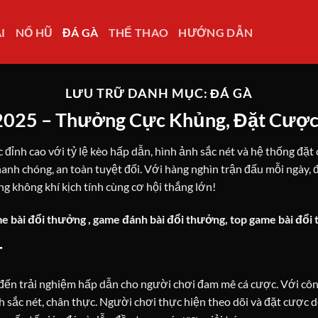
I
NỔ HŨ
ĐÁ GÀ
THỂ THAO
HƯỚNG DẪN
LƯU TRỮ DANH MỤC:
ĐÁ GÀ
025 – Thưởng Cực Khủng, Đặt Cượ
đỉnh cao với tỷ lệ kèo hấp dẫn, hình ảnh sắc nét và hệ thống đặ
nh chóng, an toàn tuyệt đối. Với hàng nghìn trận đấu mỗi ngày, đ
g không khí kịch tính cùng cơ hội thắng lớn!
e bài đổi thưởng
,
game đánh bài đổi thưởng
,
top game bài đổi
T
đến trải nghiệm hấp dẫn cho người chơi đam mê cá cược. Với côn
 sắc nét, chân thực. Người chơi thực hiện theo dõi và đặt cược d