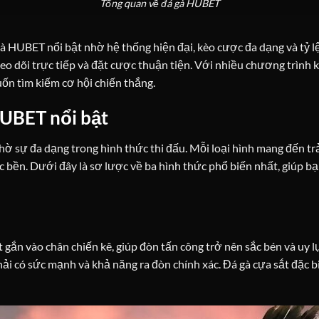
Tổng quan về đá gà HUBET
 gà HUBET nổi bật nhờ hệ thống hiện đại, kèo cược đa dạng và tỷ
eo dõi trực tiếp và đặt cược thuận tiện. Với nhiều chương trình k
ốn tìm kiếm cơ hội chiến thắng.
HUBET nổi bật
hờ sự đa dạng trong hình thức thi đấu. Mỗi loại hình mang đến t
ức bền. Dưới đây là sơ lược về ba hình thức phổ biến nhất, giúp b
gắn vào chân chiến kê, giúp đòn tấn công trở nên sắc bén và uy 
hải có sức mạnh và khả năng ra đòn chính xác. Đá gà cựa sắt đặc b