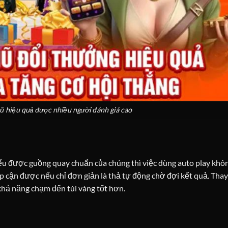
ũ hiệu quả được nhiều người đánh giá cao
ểu được guồng quay chuẩn của chúng thì việc dùng auto play khô
ếp cận được nếu chỉ đơn giản là thả tự động chờ đợi kết quả. Thay
 khả năng chạm đến túi vàng tốt hơn.