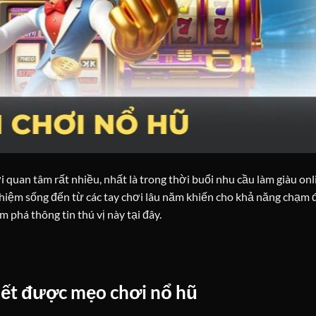
 quan tâm rất nhiều, nhất là trong thời buổi nhu cầu làm giàu onl
ghiệm sống đến từ các tay chơi lâu năm khiến cho khả năng chạm 
phá thông tin thú vị này tại đây.
iết được mẹo chơi nổ hũ