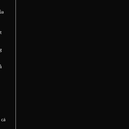
ủa
t
g
ả
 cá