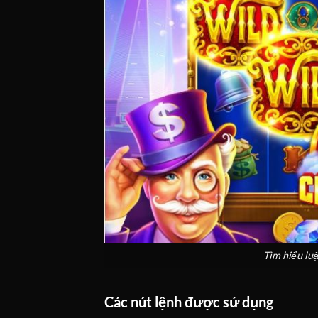
Tìm hiểu lu
Các nút lệnh được sử dụng