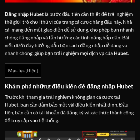
Đăng nhập Hubet
là bước đầu tiên cần thiết để trải nghiệm
thế giới trò chơi thú vị của trang cá cược hàng đầu này. Nhà
cái mang đến một giao diện dễ sử dụng, cho phép bạn nhanh
chóng đăng nhập và tận hưởng các tính năng hấp dẫn. Bài
viết dưới đây hướng dẫn bạn cách đăng nhập dễ dàng và
nhanh chóng, giúp bạn trải nghiệm mọi dịch vụ của
Hubet
.
Mục lục
[
Hiện
]
Khám phá những điều kiện để đăng nhập Hubet
Trước khi tham gia trải nghiệm không gian cá cược tại
Hubet, bạn cần đảm bảo một vài điều kiện nhất định. Đầu
tiên, bạn cần có tài khoản đã đăng ký và xác thực thành công
để truy cập vào hệ thống.