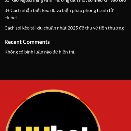
3+ Cách nhận biết kèo dụ và biện pháp phòng tránh từ
Hubet
Cách soi kèo tài xỉu chuẩn nhất 2025 để thu về tiền thưởng
Recent Comments
Không có bình luận nào để hiển thị.