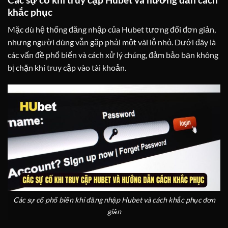
khắc phục
Mặc dù hệ thống đăng nhập của Hubet tương đối đơn giản,
nhưng người dùng vẫn gặp phải một vài lỗ nhỏ. Dưới đây là
các vấn đề phổ biến và cách xử lý chúng, đảm bảo bạn không
bị chặn khi truy cập vào tài khoản.
Các sự cố phổ biến khi đăng nhập Hubet và cách khắc phục đơn
giản