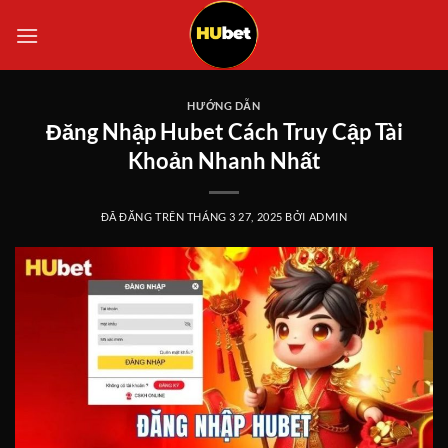
Chuyển
đến
nội
dung
HƯỚNG DẪN
Đăng Nhập Hubet Cách Truy Cập Tài
Khoản Nhanh Nhất
ĐÃ ĐĂNG TRÊN
THÁNG 3 27, 2025
BỞI
ADMIN