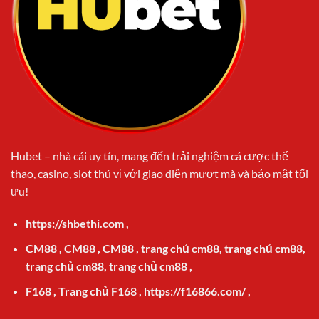
Hubet – nhà cái uy tín, mang đến trải nghiệm cá cược thể
thao, casino, slot thú vị với giao diện mượt mà và bảo mật tối
ưu!
https://shbethi.com
,
CM88
,
CM88
,
CM88
,
trang chủ cm88
,
trang chủ cm88
,
trang chủ cm88
,
trang chủ cm88
,
F168
,
Trang chủ F168
,
https://f16866.com/
,