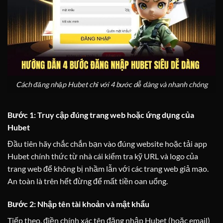
Cách đăng nhập Hubet chỉ với 4 bước dễ dàng và nhanh chóng
Bước 1: Truy cập đúng trang web hoặc ứng dụng của
Hubet
Đầu tiên hãy chắc chắn bạn vào đúng website hoặc tải app
Hubet chính thức từ nhà cái kiểm tra kỹ URL và logo của
trang web để không bị nhầm lẫn với các trang web giả mạo.
An toàn là trên hết đừng để mất tiền oan uổng.
Bước 2: Nhập tên tài khoản và mật khẩu
Tiếp theo, điền chính xác tên đăng nhập Hubet (hoặc email)