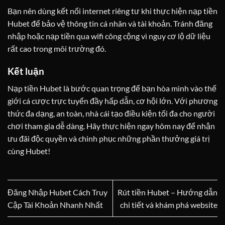
Bạn nên dùng kết nối internet riêng tư khi thực hiện nạp tiền
Hubet để bảo vệ thông tin cá nhân và tài khoản. Tránh đăng
nhập hoặc nạp tiền qua wifi công cộng vì nguy cơ lộ dữ liệu
rất cao trong môi trường đó.
Kết luận
Nạp tiền Hubet là bước quan trọng để bạn hòa mình vào thế
giới cá cược trực tuyến đầy hấp dẫn, cơ hội lớn. Với phương
thức đa dạng, an toàn, nhà cái tạo điều kiện tối đa cho người
chơi tham gia dễ dàng. Hãy thực hiện ngay hôm nay để nhận
ưu đãi độc quyền và chinh phục những phần thưởng giá trị
cùng Hubet!
Đăng Nhập Hubet Cách Truy
Rút tiền Hubet – Hướng dẫn
Cập Tài Khoản Nhanh Nhất
chi tiết và khám phá website