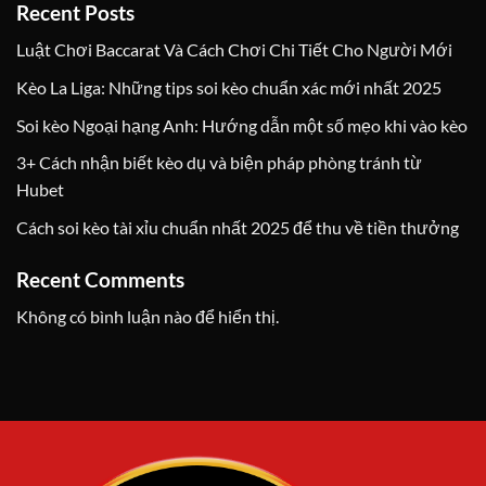
Recent Posts
Luật Chơi Baccarat Và Cách Chơi Chi Tiết Cho Người Mới
Kèo La Liga: Những tips soi kèo chuẩn xác mới nhất 2025
Soi kèo Ngoại hạng Anh: Hướng dẫn một số mẹo khi vào kèo
3+ Cách nhận biết kèo dụ và biện pháp phòng tránh từ
Hubet
Cách soi kèo tài xỉu chuẩn nhất 2025 để thu về tiền thưởng
Recent Comments
Không có bình luận nào để hiển thị.