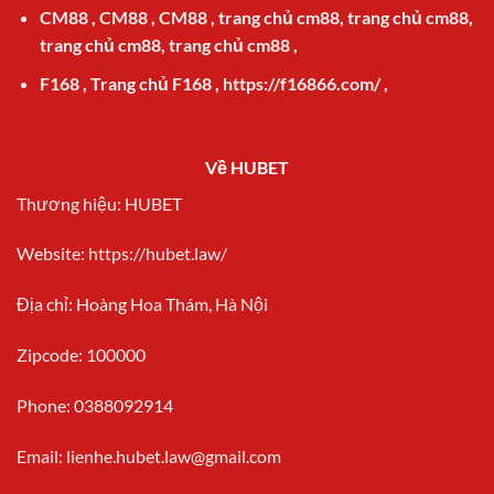
CM88
,
CM88
,
CM88
,
trang chủ cm88
,
trang chủ cm88
,
trang chủ cm88
,
trang chủ cm88
,
F168
,
Trang chủ F168
,
https://f16866.com/
,
Về HUBET
Thương hiệu: HUBET
Website:
https://hubet.law/
Địa chỉ: Hoàng Hoa Thám, Hà Nội
Zipcode: 100000
Phone: 0388092914
Email:
lienhe.hubet.law@gmail.com