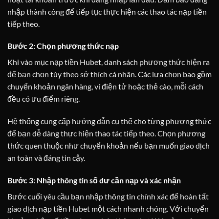
nhập thành công để tiếp tục thực hiện các thao tác nạp tiền
tiếp theo.
Bước 2: Chọn phương thức nạp
Khi vào mục nạp tiền Hubet, danh sách phương thức hiện ra
để bạn chọn tùy theo sở thích cá nhân. Các lựa chọn bao gồm
chuyển khoản ngân hàng, ví điện tử hoặc thẻ cào, mỗi cách
đều có ưu điểm riêng.
Hệ thống cung cấp hướng dẫn cụ thể cho từng phương thức
để bạn dễ dàng thực hiện thao tác tiếp theo. Chọn phương
thức quen thuộc như chuyển khoản nếu bạn muốn giao dịch
an toàn và đáng tin cậy.
Bước 3: Nhập thông tin số dư cần nạp và xác nhận
Bước cuối yêu cầu bạn nhập thông tin chính xác để hoàn tất
giao dịch nạp tiền Hubet một cách nhanh chóng. Với chuyển