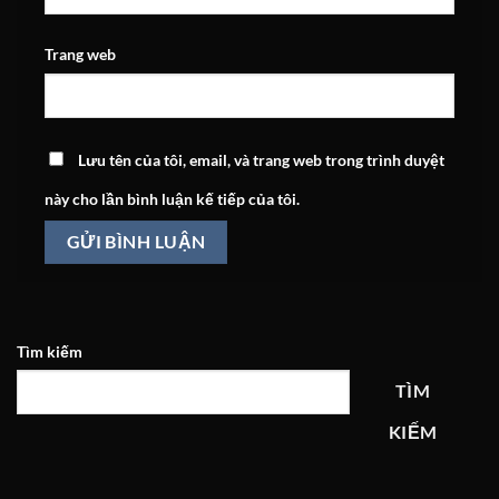
Trang web
Lưu tên của tôi, email, và trang web trong trình duyệt
này cho lần bình luận kế tiếp của tôi.
Tìm kiếm
TÌM
KIẾM