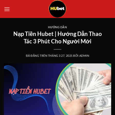
Chuyển
đến
nội
dung
HƯỚNG DẪN
Nạp Tiền Hubet | Hướng Dẫn Thao
Tác 3 Phút Cho Người Mới
ĐÃ ĐĂNG TRÊN
THÁNG 3 27, 2025
BỞI
ADMIN