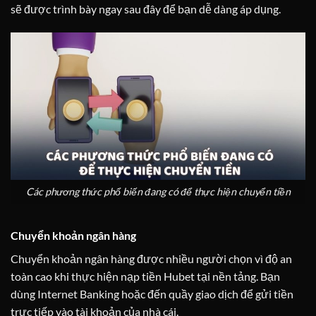
sẽ được trình bày ngay sau đây để bạn dễ dàng áp dụng.
Các phương thức phổ biến đang có để thực hiện chuyển tiền
Chuyển khoản ngân hàng
Chuyển khoản ngân hàng được nhiều người chọn vì độ an
toàn cao khi thực hiện nạp tiền Hubet tại nền tảng. Bạn
dùng Internet Banking hoặc đến quầy giao dịch để gửi tiền
trực tiếp vào tài khoản của nhà cái.