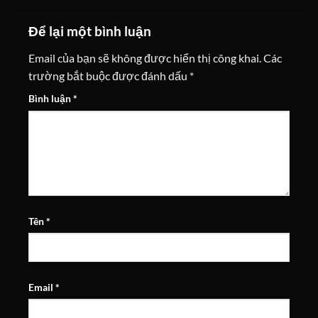
Để lại một bình luận
Email của bạn sẽ không được hiển thị công khai.
Các
trường bắt buộc được đánh dấu
*
Bình luận
*
Tên
*
Email
*